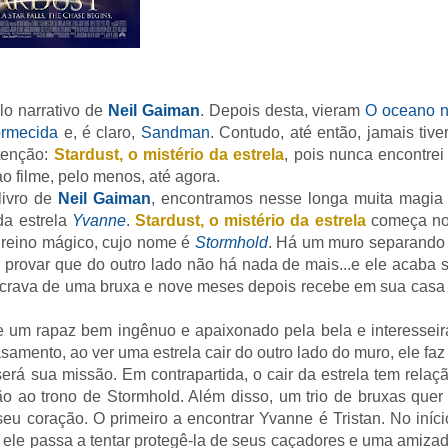
ilo narrativo de
Neil Gaiman
. Depois desta, vieram
O oceano 
ormecida
e, é claro,
Sandman
. Contudo, até então, jamais tive
tenção:
Stardust, o mistério da estrela
, pois nunca encontrei
ao filme, pelo menos, até agora.
livro de
Neil Gaiman
, encontramos nesse longa muita magia
a estrela
Yvanne
.
Stardust, o mistério da estrela
começa n
 reino mágico, cujo nome é
Stormhold
. Há um muro separando
 provar que do outro lado não há nada de mais...e ele acaba 
scrava de uma bruxa e nove meses depois recebe em sua casa
e um rapaz bem ingênuo e apaixonado pela bela e interesseir
asamento, ao ver uma estrela cair do outro lado do muro, ele faz
erá sua missão. Em contrapartida, o cair da estrela tem relaç
o ao trono de Stormhold. Além disso, um trio de bruxas quer
eu coração. O primeiro a encontrar Yvanne é Tristan. No iníci
, ele passa a tentar protegê-la de seus caçadores e uma amiza