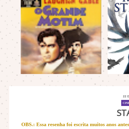
22 
CIN
ST
OBS.: Essa resenha foi escrita muitos anos ant