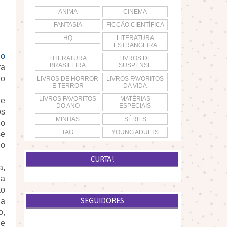
ANIMA
CINEMA
FANTASIA
FICÇÃO CIENTÍFICA
HQ
LITERATURA
ESTRANGEIRA
no
LITERATURA
LIVROS DE
BRASILEIRA
SUSPENSE
ra
 o
LIVROS DE HORROR
LIVROS FAVORITOS
E TERROR
DA VIDA
LIVROS FAVORITOS
MATÉRIAS
 e
DO ANO
ESPECIAIS
os
MINHAS
SÉRIES
 o
TAG
YOUNG ADULTS
se
 o
CURTA!
a,
 a
ão
 a
SEGUIDORES
o,
de