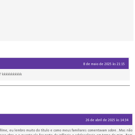
8 de maio de 2025 às 21:15
!! kkkkkkkkkkk
26 de abril de 2025 às 14:34
ilme, eu lembro muito do título e como meus familiares comentavam sobre...Mas não