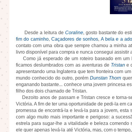
Desde a leitura de
Coraline
, gosto bastante do est
fim do caminho
,
Caçadores de sonhos
,
A bela e a ad
contato com uma obra que sempre chamou a minha a
livro disponível para compra e nunca consegui assistir 
Como já esperado de um roteiro baseado em um 
ficamos deslumbrados com as aventuras de
Tristan
e d
apresentando uma Inglaterra que tem fronteira com um
mundo conhecido do outro, porém
Dunstan Thorn
quer
enganando bastante... conhece uma jovem princesa e
filho dos dois chamado de Tristan.
Dezoito anos de passam e Tristan cresce e torna-s
Victória. A fim de ter uma oportunidade de pedi-la em c
promessa de encontrá-la e levá-la para a jovem, esta s
com algo muito mais importante e perigoso: a sucessã
estrela para sugar-lhe a vitalidade e beleza comendo s
ele quer apenas levá-la até Victória, mas, com o tempo