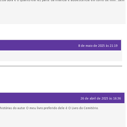
ssa obra e o quanto ela fez parte da infância e adolescência em torno de mim...Bem
8 de maio de 2025 às 21:19
26 de abril de 2025 às 16:36
s histórias do autor. O meu livro preferido dele é O Livro do Cemitério.