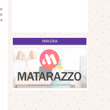
ue
ão
 a
PARCERIA