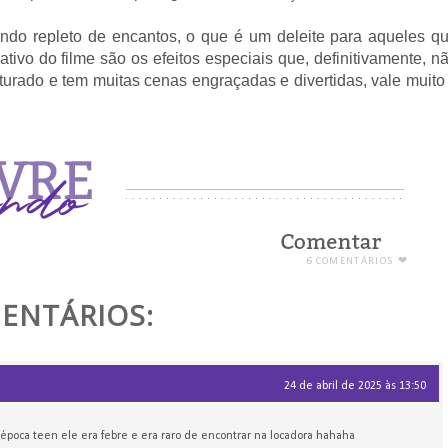
do repleto de encantos, o que é um deleite para aqueles q
tivo do filme são os efeitos especiais que, definitivamente, n
turado e tem muitas cenas engraçadas e divertidas, vale muito
6 COMENTÁRIOS ❤
ENTÁRIOS:
24 de abril de 2025 às 13:50
 época teen ele era febre e era raro de encontrar na locadora hahaha