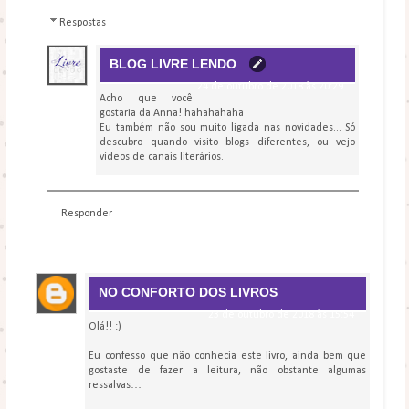
Respostas
BLOG LIVRE LENDO
24 de outubro de 2018 às 20:29
Acho que você
gostaria da Anna! hahahahaha
Eu também não sou muito ligada nas novidades... Só
descubro quando visito blogs diferentes, ou vejo
vídeos de canais literários.
Responder
NO CONFORTO DOS LIVROS
23 de outubro de 2018 às 15:54
Olá!! :)
Eu confesso que não conhecia este livro, ainda bem que
gostaste de fazer a leitura, não obstante algumas
ressalvas…