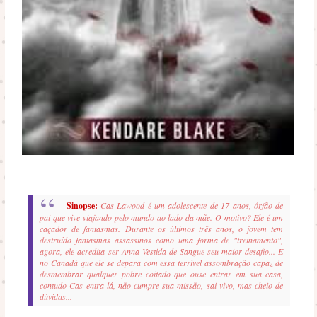
Sinopse:
Cas Lawood é um adolescente de 17 anos, órfão de
pai que vive viajando pelo mundo ao lado da mãe. O motivo? Ele é um
caçador de fantasmas. Durante os últimos três anos, o jovem tem
destruído fantasmas assassinos como uma forma de "treinamento",
agora, ele acredita ser Anna Vestida de Sangue seu maior desafio... É
no Canadá que ele se depara com essa terrível assombração capaz de
desmembrar qualquer pobre coitado que ouse entrar em sua casa,
contudo Cas entra lá, não cumpre sua missão, sai vivo, mas cheio de
dúvidas...