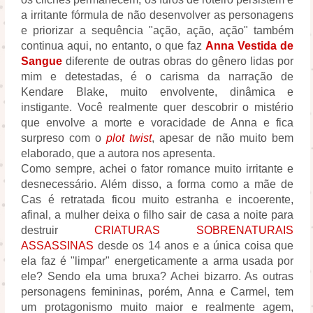
a irritante fórmula de não desenvolver as personagens
e priorizar a sequência "ação, ação, ação" também
continua aqui, no entanto, o que faz
Anna Vestida de
Sangue
diferente de outras obras do gênero lidas por
mim e detestadas, é o carisma da narração de
Kendare Blake, muito envolvente, dinâmica e
instigante. Você realmente quer descobrir o mistério
que envolve a morte e voracidade de Anna e fica
surpreso com o
plot twist
, apesar de não muito bem
elaborado, que a autora nos apresenta.
Como sempre, achei o fator romance muito irritante e
desnecessário. Além disso, a forma como a mãe de
Cas é retratada ficou muito estranha e incoerente,
afinal, a mulher deixa o filho sair de casa a noite para
destruir
CRIATURAS SOBRENATURAIS
ASSASSINAS
desde os 14 anos e a única coisa que
ela faz é "limpar" energeticamente a arma usada por
ele? Sendo ela uma bruxa? Achei bizarro. As outras
personagens femininas, porém, Anna e Carmel, tem
um protagonismo muito maior e realmente agem,