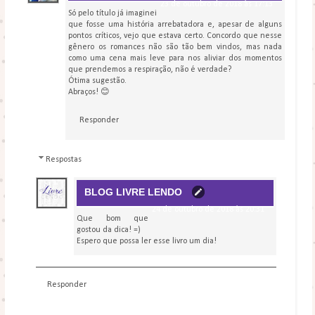
23 de outubro de 2018 às 17:13
Só pelo título já imaginei
que fosse uma história arrebatadora e, apesar de alguns
pontos críticos, vejo que estava certo. Concordo que nesse
gênero os romances não são tão bem vindos, mas nada
como uma cena mais leve para nos aliviar dos momentos
que prendemos a respiração, não é verdade?
Ótima sugestão.
Abraços! 😊
Responder
Respostas
BLOG LIVRE LENDO
24 de outubro de 2018 às 20:31
Que bom que
gostou da dica! =)
Espero que possa ler esse livro um dia!
Responder