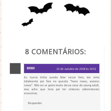
POR
BLOG LIVRE LENDO
8 COMENTÁRIOS:
MIMI
23 de outubro de 2018 às 14:52
Eu nunca tinha ouvido falar nesse livro, me sinto
totalmente por fora no quesito "livros novos, autores
novos". Não sei se gosto muito dessa coisa de young adult,
mas acho que leria por ter criaturas sobrenaturais
assassinas.
Responder