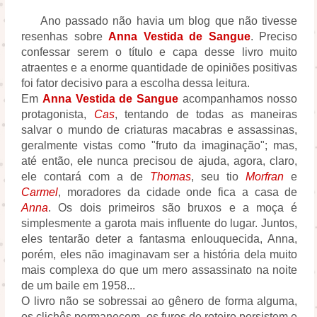
Ano passado não havia um blog que não tivesse
resenhas sobre
Anna Vestida de Sangue
. Preciso
confessar serem o título e capa desse livro muito
atraentes e a enorme quantidade de opiniões positivas
foi fator decisivo para a escolha dessa leitura.
Em
Anna Vestida de Sangue
acompanhamos nosso
protagonista,
Cas
, tentando de todas as maneiras
salvar o mundo de criaturas macabras e assassinas,
geralmente vistas como "fruto da imaginação"; mas,
até então, ele nunca precisou de ajuda, agora, claro,
ele contará com a de
Thomas
, seu tio
Morfran
e
Carmel
, moradores da cidade onde fica a casa de
Anna
. Os dois primeiros são bruxos e a moça é
simplesmente a garota mais influente do lugar. Juntos,
eles tentarão deter a fantasma enlouquecida, Anna,
porém, eles não imaginavam ser a história dela muito
mais complexa do que um mero assassinato na noite
de um baile em 1958...
O livro não se sobressai ao gênero de forma alguma,
os clichês permanecem, os furos de roteiro persistem e