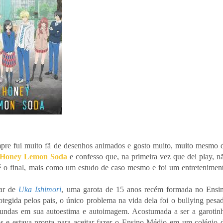
empre fui muito fã de desenhos animados e gosto muito, muito mesmo 
Honey Lemon Soda
e confesso que, na primeira vez que dei play, n
até o final, mais como um estudo de caso mesmo e foi um entretenimen
lar de
Uka Ishimori
, uma garota de 15 anos recém formada no Ensi
otegida pelos pais, o único problema na vida dela foi o bullying pesa
fundas em sua autoestima e autoimagem. Acostumada a ser a garotin
os e estava pronta para aceitar fazer o Ensino Médio em um colégio 