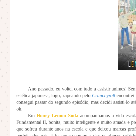
Ano passado, eu voltei com tudo a assistir animes! S
estética japonesa, logo, zapeando pelo
Crunchyroll
encontrei
consegui passar do segundo episódio, mas decidi assisti-lo 
ok.
Em
Honey Lemon Soda
acompanhamos a vida esco
Fundamental II, bonita, muito inteligente e muito amada e pr
que sofreu durante anos na escola e que deixou marcas pro
perfeita dos pais, Uka nunca contou a eles os abusos sofrid