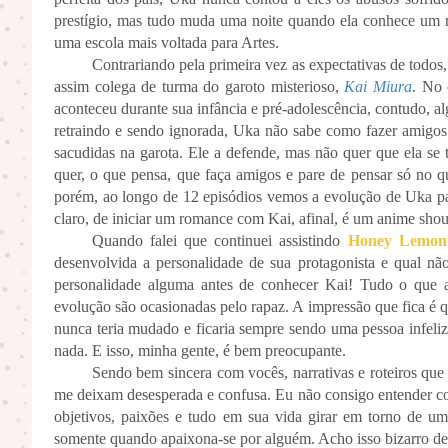
prestígio, mas tudo muda uma noite quando ela conhece um r
uma escola mais voltada para Artes.
Contrariando pela primeira vez as expectativas de todos, 
assim colega de turma do garoto misterioso,
Kai Miura
. No 
aconteceu durante sua infância e pré-adolescência, contudo, a
retraindo e sendo ignorada, Uka não sabe como fazer amigo
sacudidas na garota. Ele a defende, mas não quer que ela se 
quer, o que pensa, que faça amigos e pare de pensar só no
porém, ao longo de 12 episódios vemos a evolução de Uka par
claro, de iniciar um romance com Kai, afinal, é um anime sho
Quando falei que continuei assistindo
Honey Lemon
desenvolvida a personalidade de sua protagonista e qual não
personalidade alguma antes de conhecer Kai! Tudo o que 
evolução são ocasionadas pelo rapaz. A impressão que fica é qu
nunca teria mudado e ficaria sempre sendo uma pessoa infeli
nada. E isso, minha gente, é bem preocupante.
Sendo bem sincera com vocês, narrativas e roteiros 
me deixam desesperada e confusa. Eu não consigo entender co
objetivos, paixões e tudo em sua vida girar em torno de u
somente quando apaixona-se por alguém. Acho isso bizarro dem