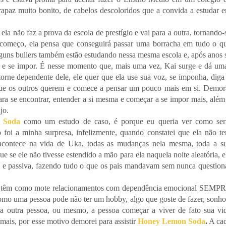
apaz muito bonito, de cabelos descoloridos que a convida a estudar 
ela não faz a prova da escola de prestígio e vai para a outra, tornando-
começo, ela pensa que conseguirá passar uma borracha em tudo o q
lguns bullers também estão estudando nessa mesma escola e, após anos 
s e se impor. É nesse momento que, mais uma vez, Kai surge e dá um
torne dependente dele, ele quer que ela use sua voz, se imponha, diga
 que os outros querem e comece a pensar um pouco mais em si. Demor
a se encontrar, entender a si mesma e começar a se impor mais, além
ujo.
 Soda
como um estudo de caso, é porque eu queria ver como ser
 foi a minha surpresa, infelizmente, quando constatei que ela não t
acontece na vida de Uka, todas as mudanças nela mesma, toda a s
e se ele não tivesse estendido a mão para ela naquela noite aleatória, e
z e passiva, fazendo tudo o que os pais mandavam sem nunca question
que têm como mote relacionamentos com dependência emocional SEMP
mo uma pessoa pode não ter um hobby, algo que goste de fazer, sonho
ma outra pessoa, ou mesmo, a pessoa começar a viver de fato sua vi
ais, por esse motivo demorei para assistir
Honey Lemon Soda
.
A ca