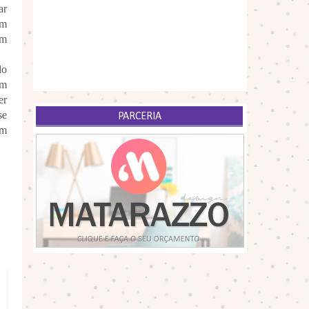
ar
em
em
do
am
er
se
PARCERIA
m