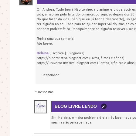
Oi, Andréa. Tudo bem? Não conhecia o anime e o que você esc
vida, a não ser pela falta do romance, ou seja, só depois dos 3
do que fazer da vida (não que eu já tenha descoberto), só ag
ter alguém ao seu lado para te ajudar super válido, mas ao c
ser bem problemático. Principalmente se alguém resolver usar es
Tenha uma boa semana!
Até breve;
Helaina
(Escritora || Blogueira)
https://hipercriativa.blogspot.com (Livros, filmes e séries)
https://universo-invisivel.blogspot.com (Contos, crônicas e afins)
Responder
Respostas
BLOG LIVRE LENDO
Sim, Helaina, o maior problema é ela não fazer nada p
mesma não percebe nada.