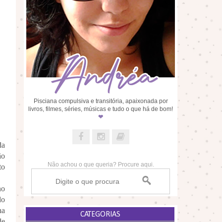
Pisciana compulsiva e transitória, apaixonada por
livros, filmes, séries, músicas e tudo o que há de bom!
❤
da
ão
Não achou o que queria? Procure aqui.
to
no
do
ha
CATEGORIAS
de