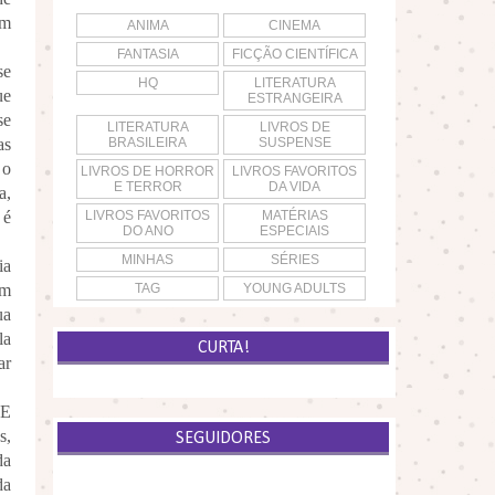
em
ANIMA
CINEMA
FANTASIA
FICÇÃO CIENTÍFICA
se
HQ
LITERATURA
ue
ESTRANGEIRA
se
LITERATURA
LIVROS DE
as
BRASILEIRA
SUSPENSE
 o
LIVROS DE HORROR
LIVROS FAVORITOS
E TERROR
DA VIDA
a,
 é
LIVROS FAVORITOS
MATÉRIAS
DO ANO
ESPECIAIS
MINHAS
SÉRIES
ia
em
TAG
YOUNG ADULTS
ua
la
CURTA!
ar
RE
s,
SEGUIDORES
da
da