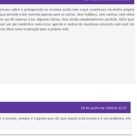
reveu sobre a protagonista se encaixa muito com o que aconteceu na minha própria
0 que percebi estar vivendo apenas para os outros. Sem hobbies, sem sonhos, sem ideia
ora aos 40 começo a ter algumas ideias, mas ainda completamente perdida. Acho que
olocar um par romântico como esse agente e motivo de mudança concordo com você de
sa ideia como inspiração para a própria vida.
29 de junho de 2026 às 12:37
or si mesma, sempre é o garoto que diz que aquilo está errado e é um problema, ela