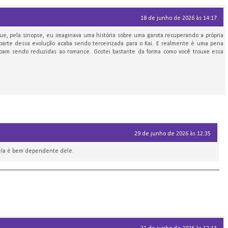
18 de junho de 2026 às 14:17
ue, pela sinopse, eu imaginava uma história sobre uma garota recuperando a própria
 parte dessa evolução acaba sendo terceirizada para o Kai. E realmente é uma pena
bam sendo reduzidas ao romance. Gostei bastante da forma como você trouxe essa
29 de junho de 2026 às 12:35
, ela é bem dependente dele.