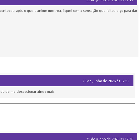
21 de junho de 2026 às 12:13
conteceu após o que o anime mostrou, fiquei com a sensação que faltou algo para dar
29 de junho de 2026 às 12:35
edo de me decepcionar ainda mais.
21 de junho de 2026 às 17:36