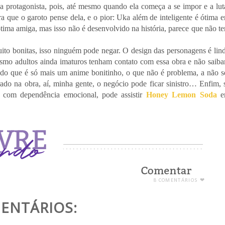
a protagonista, pois, até mesmo quando ela começa a se impor e a lut
a que o garoto pense dela, e o pior: Uka além de inteligente é ótima 
 ótima amiga, mas isso não é desenvolvido na história, parece que não t
to bonitas, isso ninguém pode negar. O design das personagens é lin
mo adultos ainda imaturos tenham contato com essa obra e não saib
ndo que é só mais um anime bonitinho, o que não é problema, a não s
ado na obra, aí, minha gente, o negócio pode ficar sinistro… Enfim, 
 com dependência emocional, pode assistir
Honey Lemon Soda
e
8 COMENTÁRIOS ❤
ENTÁRIOS: