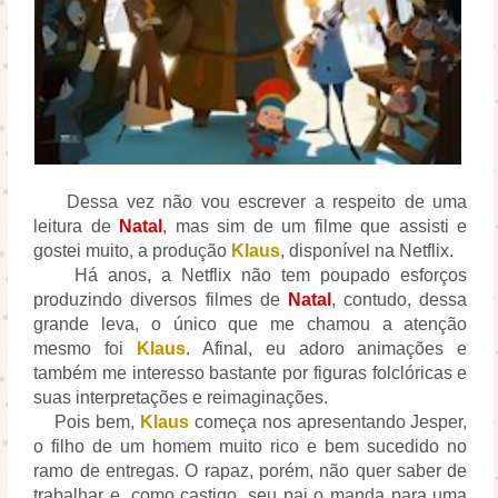
Dessa vez não vou escrever a respeito de uma
leitura de
Natal
, mas sim de um filme que assisti e
gostei muito, a produção
Klaus
, disponível na Netflix.
Há anos, a Netflix não tem poupado esforços
produzindo diversos filmes de
Natal
, contudo, dessa
grande leva, o único que me chamou a atenção
mesmo foi
Klaus
. Afinal, eu adoro animações e
também me interesso bastante por figuras folclóricas e
suas interpretações e reimaginações.
Pois bem,
Klaus
começa nos apresentando Jesper,
o filho de um homem muito rico e bem sucedido no
ramo de entregas. O rapaz, porém, não quer saber de
trabalhar e, como castigo, seu pai o manda para uma