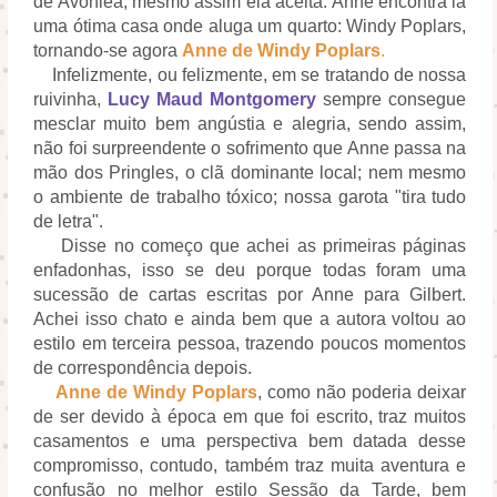
de Avonlea, mesmo assim ela aceita. Anne encontra lá
uma ótima casa onde aluga um quarto: Windy Poplars,
tornando-se agora
Anne de Windy Poplars
.
Infelizmente, ou felizmente, em se tratando de nossa
ruivinha,
Lucy Maud Montgomery
sempre consegue
mesclar muito bem angústia e alegria, sendo assim,
não foi surpreendente o sofrimento que Anne passa na
mão dos Pringles, o clã dominante local; nem mesmo
o ambiente de trabalho tóxico; nossa garota "tira tudo
de letra".
Disse no começo que achei as primeiras páginas
enfadonhas, isso se deu porque todas foram uma
sucessão de cartas escritas por Anne para Gilbert.
Achei isso chato e ainda bem que a autora voltou ao
estilo em terceira pessoa, trazendo poucos momentos
de correspondência depois.
Anne de Windy Poplars
, como não poderia deixar
de ser devido à época em que foi escrito, traz muitos
casamentos e uma perspectiva bem datada desse
compromisso, contudo, também traz muita aventura e
confusão no melhor estilo Sessão da Tarde, bem