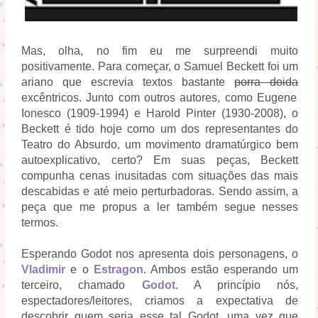
Mas, olha, no fim eu me surpreendi muito
positivamente. Para começar, o Samuel Beckett foi um
ariano que escrevia textos bastante
porra doida
excêntricos. Junto com outros autores, como Eugene
Ionesco (1909-1994) e Harold Pinter (1930-2008), o
Beckett é tido hoje como um dos representantes do
Teatro do Absurdo, um movimento dramatúrgico bem
autoexplicativo, certo? Em suas peças, Beckett
compunha cenas inusitadas com situações das mais
descabidas e até meio perturbadoras. Sendo assim, a
peça que me propus a ler também segue nesses
termos.
Esperando Godot nos apresenta dois personagens, o
Vladimir
e o
Estragon
. Ambos estão esperando um
terceiro, chamado
Godot
. A princípio nós,
espectadores/leitores, criamos a expectativa de
descobrir quem seria esse tal Godot, uma vez que