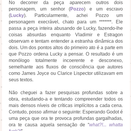
No decorrer da peça aparecem outros dois
personagem, um senhor (
Pozzo
) e um escravo
(
Lucky
). Particularmente, achei Pozzo um
personagem execrável, chato para um *******. Ele
passa a peça inteira abusando de Lucky, fazendo-lhe
coisas absurdas enquanto Vladimir e Estragon
observam e tentam entender a estranha dinâmica dos
dois. Um dos pontos altos do primeiro ato é a parte em
que Pozzo ordena Lucky a pensar. O resultado é um
monólogo totalmente incoerente e desconexo,
semelhante aos fluxos de consciência que autores
como James Joyce ou Clarice Lispector utilizavam em
seus textos.
Não cheguei a fazer pesquisas profundas sobre a
obra, estudando-a e tentando compreender todos os
mais densos níveis de críticas implícitos a cada cena.
Contudo, posso afirmar o seguinte: Esperando Godot é
uma peça que ora te provoca profundas gargalhadas,
ora te causa aquela sensação de “
what?!... whatta